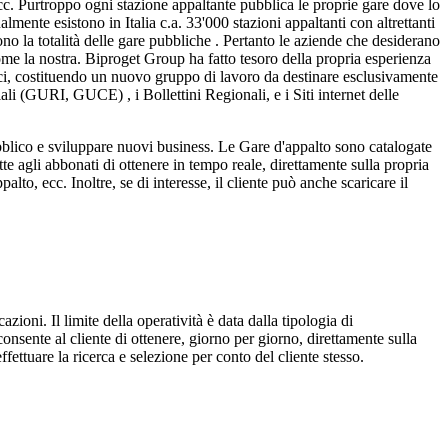
ecc. Purtroppo ogni stazione appaltante pubblica le proprie gare dove lo
lmente esistono in Italia c.a. 33'000 stazioni appaltanti con altrettanti
no la totalità delle gare pubbliche . Pertanto le aziende che desiderano
ome la nostra. Biproget Group ha fatto tesoro della propria esperienza
blici, costituendo un nuovo gruppo di lavoro da destinare esclusivamente
ali (GURI, GUCE) , i Bollettini Regionali, e i Siti internet delle
ubblico e sviluppare nuovi business. Le Gare d'appalto sono catalogate
 agli abbonati di ottenere in tempo reale, direttamente sulla propria
palto, ecc. Inoltre, se di interesse, il cliente può anche scaricare il
zioni. Il limite della operatività è data dalla tipologia di
nsente al cliente di ottenere, giorno per giorno, direttamente sulla
ffettuare la ricerca e selezione per conto del cliente stesso.