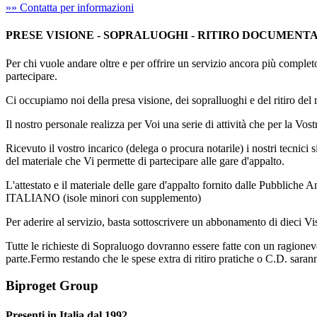
»» Contatta per informazioni
PRESE VISIONE - SOPRALUOGHI - RITIRO DOCUMENT
Per chi vuole andare oltre e per offrire un servizio ancora più comp
partecipare.
Ci occupiamo noi della presa visione, dei sopralluoghi e del ritiro del 
Il nostro personale realizza per Voi una serie di attività che per la Vo
Ricevuto il vostro incarico (delega o procura notarile) i nostri tecnici
del materiale che Vi permette di partecipare alle gare d'appalto.
L'attestato e il materiale delle gare d'appalto fornito dalle Pubbliche A
ITALIANO (isole minori con supplemento)
Per aderire al servizio, basta sottoscrivere un abbonamento di dieci Vi
Tutte le richieste di Sopraluogo dovranno essere fatte con un ragionevol
parte.Fermo restando che le spese extra di ritiro pratiche o C.D. saran
Biproget Group
Presenti in Italia dal 1992