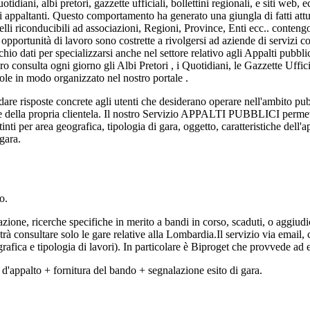
iani, albi pretori, gazzette ufficiali, bollettini regionali, e siti web, 
ni appaltanti. Questo comportamento ha generato una giungla di fatti attua
elli riconducibili ad associazioni, Regioni, Province, Enti ecc.. contengo
opportunità di lavoro sono costrette a rivolgersi ad aziende di servizi c
rchio dati per specializzarsi anche nel settore relativo agli Appalti pub
 consulta ogni giorno gli Albi Pretori , i Quotidiani, le Gazzette Uffici
ole in modo organizzato nel nostro portale .
 dare risposte concrete agli utenti che desiderano operare nell'ambito p
e della propria clientela. Il nostro Servizio APPALTI PUBBLICI permette
inti per area geografica, tipologia di gara, oggetto, caratteristiche dell'ap
gara.
o.
azione, ricerche specifiche in merito a bandi in corso, scaduti, o aggiudica
onsultare solo le gare relative alla Lombardia.Il servizio via email, co
ografica e tipologia di lavori). In particolare è Biproget che provvede ad e
'appalto + fornitura del bando + segnalazione esito di gara.