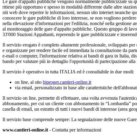
Le gare d'appalto pubbliche vengono normalmente pubblicizzate su quotid
ritiene più opportuno e spesso in modalità differente dalle altre stazio
siti web dove reperire le informazioni, nessun sito internet neanche qu
conoscere le gare pubbliche di loro interesse, se non vogliono perdere 
nella rilevazione d'informazioni per l'edilizia, nonché nella gestione a
al monitoraggio delle gare d'appalto pubbliche. Questo gruppo di lavoro
33'000 Stazioni Appaltanti, reperendo le gare pubblicizzate e inserend
Il servizio erogato è completo altamente professionale, sviluppato per
e organizzate per rendere facile ed immediata la consultazione da part
e-mail o computer, l'informazione relativa ai bandi di gara in Italia, dist
bando per valutare più in dettaglio l'opportunità di partecipazione alla 
Il servizio è operativo in tutta ITALIA ed è consultabile in due modi:
on line, al sito
biproget.cantieri-online.it
via email, personalizzato in base alle caratteristiche dell'abbonat
Il servizio on line, permette di effettuare, una volta avvenuta l'autentic
abbonamento, per cui un cliente con abbonamento in “Lombardia” potrà c
casella di email, un estratto di tutti i nuovi bandi di interesse (area ge
Il servizio base comprende sempre: La segnalazione delle nuove Gare d
www.cantieri-online.it
- Contatta per informazioni