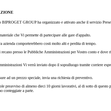
AZIONE
leto BIPROGET GROUP ha organizzato e attivato anche il servizio Prese v
materiale che Vi permette di partecipare alle gare d'appalto.
stra azienda comporterebbero costi molto alti e perdita di tempo.
 si recano presso le Pubbliche Amministrazioni per Vostro conto e dove ric
mministrazioni Vi verrà inviato dopo il sopralluogo tramite corriere espre
sure ad un prezzo speciale, invia una richiesta di preventivo.
e preavviso di almeno dieci 10 giorni lavorativi, al di sotto di questo pr
no conteggiate a parte.